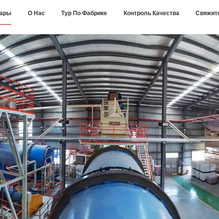
вары
О Нас
Тур По Фабрике
Контроль Качества
Свяжит