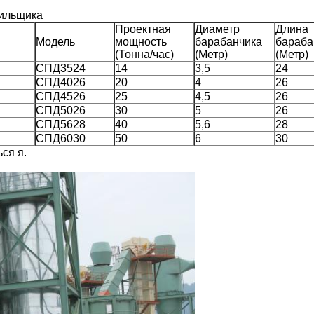
шильщика
Проектная
Диаметр
Длина
Модель
мощность
барабанчика
бараба
(Тонна/час)
(Метр)
(Метр)
СПД3524
14
3,5
24
СПД4026
20
4
26
СПД4526
25
4,5
26
СПД5026
30
5
26
СПД5628
40
5,6
28
СПД6030
50
6
30
ся я.