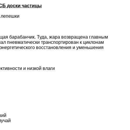
СБ доски частицы
и лепешки
щая барабанчик. Туда, жара возвращена главным
риал пневматически транспортирован к циклонам
 энергетического восстановления и уменьшения
тивности и низкой влаги
вий
лучай