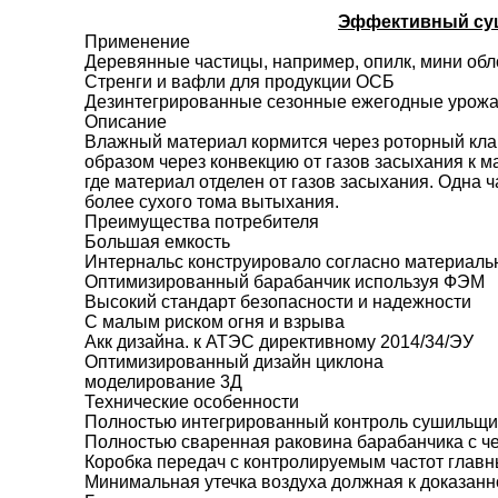
Эффективный суш
Применение
Деревянные частицы, например, опилк, мини об
Стренги и вафли для продукции ОСБ
Дезинтегрированные сезонные ежегодные урожаи
Описание
Влажный материал кормится через роторный кла
образом через конвекцию от газов засыхания к 
где материал отделен от газов засыхания. Одна
более сухого тома вытыхания.
Преимущества потребителя
Большая емкость
Интернальс конструировало согласно материаль
Оптимизированный барабанчик используя ФЭМ
Высокий стандарт безопасности и надежности
С малым риском огня и взрыва
Акк дизайна. к АТЭС директивному 2014/34/ЭУ
Оптимизированный дизайн циклона
моделирование 3Д
Технические особенности
Полностью интегрированный контроль сушильщик
Полностью сваренная раковина барабанчика с ч
Коробка передач с контролируемым частот главн
Минимальная утечка воздуха должная к доказанн