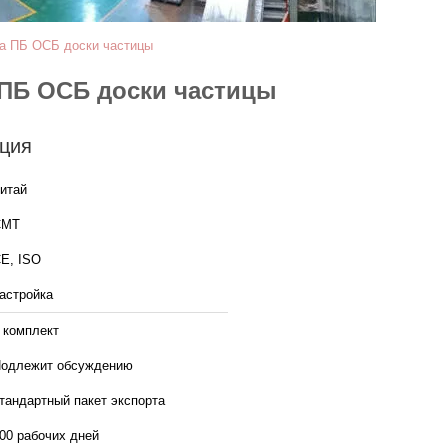
а ПБ ОСБ доски частицы
ПБ ОСБ доски частицы
ция
итай
CMT
E, ISO
астройка
 комплект
одлежит обсуждению
тандартный пакет экспорта
00 рабочих дней