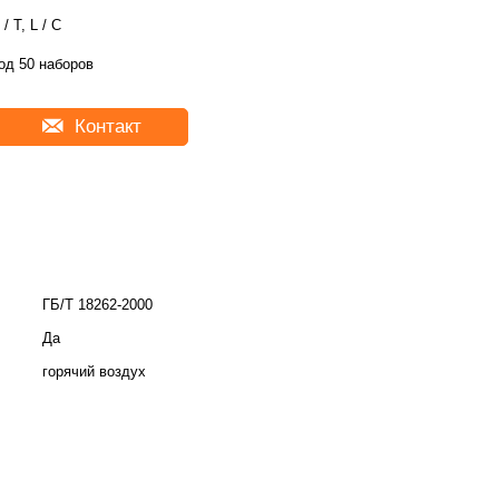
 / T, L / C
од 50 наборов
Контакт
ГБ/Т 18262-2000
Да
горячий воздух