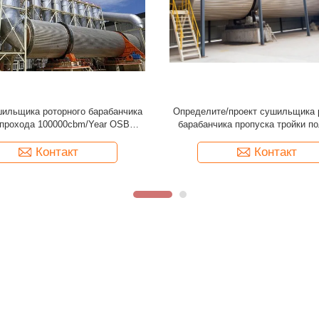
ный сушильщик ротора 3 тонн/
Эффективный сушильщик ротора
 производственной линии доски
часа для производственной лин
частицы
частицы
Контакт
Контакт
йта
Экскурсия по заводу