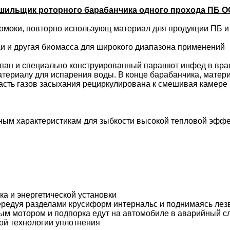
ильщик роторного барабанчика одного прохода ПБ О
ломоки, повторно использующ материал для продукции ПБ 
 и другая биомасса для широкого диапазона применений
пан и специально конструированный парашют инфед в вра
материалу для испарения воды. В конце барабанчика, мате
 часть газов засыхания рециркулирована к смешивая камере
ным характеристикам для зыбкости высокой тепловой эффек
а и энергетической установки
ередуя разделами крусиформ интернальс и поднимаясь лез
ым мотором и подпорка едут на автомобиле в аварийный с
ой технологии уплотнения