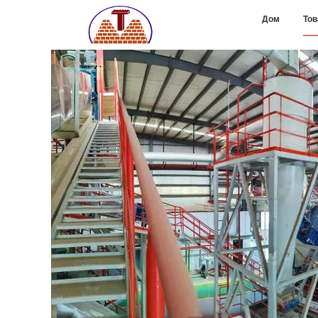
Дом
То