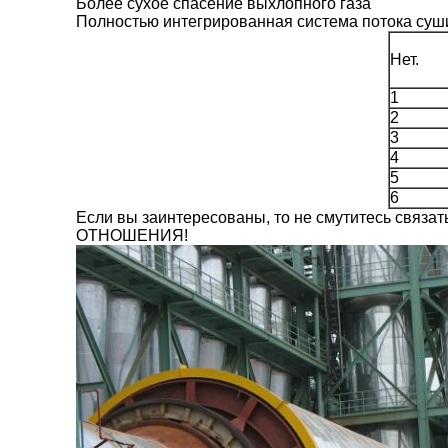
Более сухое спасение выхлопного газа
Полностью интегрированная система потока су
Нет.
1
2
3
4
5
6
Если вы заинтересованы, то не смутитесь связать
ОТНОШЕНИЯ!