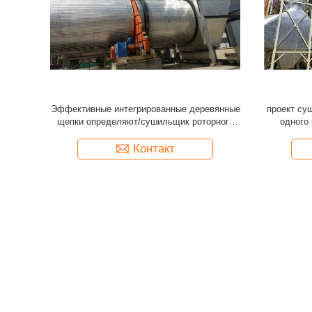
лика более
Оборудование печи суша печи тимберса
Эффектив
 линии
эффективного кубического метра 100
часа для
деревянное
Контакт
категории
Карта са