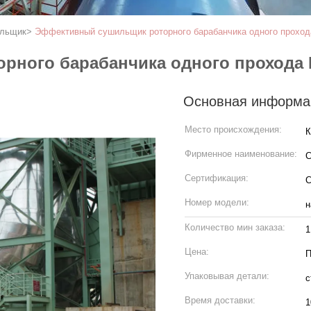
ильщик
>
Эффективный сушильщик роторного барабанчика одного проход
рного барабанчика одного прохода 
Основная информа
Место происхождения:
К
Фирменное наименование:
Сертификация:
C
Номер модели:
н
Количество мин заказа:
1
Цена:
П
Упаковывая детали:
с
Время доставки:
1