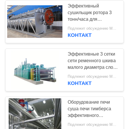
Эффективный
сушильщик ротора 3
тонн/часа для
производственной
Подлежит обсуждению MOQ:1 комплект
линии доски частицы
КОНТАКТ
Эффективные 3 сетки
сети ременного шкива
малого диаметра слоя
сушильщика облицовки
Подлежит обсуждению MOQ:1 комплект
для продукции
КОНТАКТ
переклейки
Оборудование печи
суша печи тимберса
эффективного
кубического метра 100
Подлежит обсуждению MOQ:1 комплект
деревянное