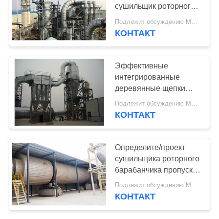
POLICY
сушильщик роторного
барабанчика одного
Подлежит обсуждению MOQ:1 комплект
прохода доски стренги
КОНТАКТ
Эффективные
интегрированные
деревянные щепки
определяют/
Подлежит обсуждению MOQ:1 комплект
сушильщик роторного
КОНТАКТ
барабанчика пропуска
тройки
Определите/проект
сушильщика роторного
барабанчика пропуска
тройки полностью
Подлежит обсуждению MOQ:1 комплект
готовый для доски
КОНТАКТ
частицы