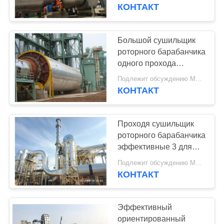
КОНТРОЛЬ
сушильщик роторного
КОНТАКТ
барабанчика пропуска
КАЧЕСТВА
тройки
Большой сушильщик
СВЯЖИТЕСЬ
роторного барабанчика
одного прохода
С
стренги хлопь
Подлежит обсуждению MOQ:1 комплект
НАМИ
деревянных щепок
КОНТАКТ
выхода
СДЕЛАТЬ
Проходя сушильщик
ЗАПРОС
роторного барабанчика
эффективные 3 для
доски частицы
КАРТА
Подлежит обсуждению MOQ:1 комплект
КОНТАКТ
САЙТА
Эффективный
PRIVACY
ориентированный