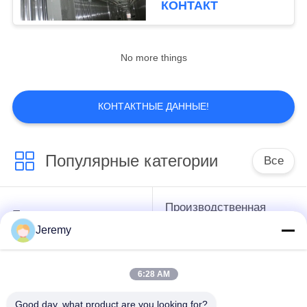
КОНТАКТ
No more things
КОНТАКТНЫЕ ДАННЫЕ!
Популярные категории
Все
Производственная
Производственная
линия доски
Jeremy
линия ОСБ
частицы
6:28 AM
производственная
Бумажные проекты
линия мдф
инженерства
Good day, what product are you looking for?