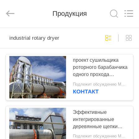
SUZHOU
CMT
ENGINEERING
CO.,
Продукция
LTD..
All
Rights
Reserved.
ДОМ
industrial rotary dryer
ТОВАРЫ
проект сушильщика
роторного барабанчика
О
одного прохода
НАС
100000cbm/Year OSB
Подлежит обсуждению MOQ:1 комплект
полностью готовый
КОНТАКТ
ТУР
ПО
Эффективные
интегрированные
ФАБРИКЕ
деревянные щепки
определяют/
Подлежит обсуждению MOQ:1 комплект