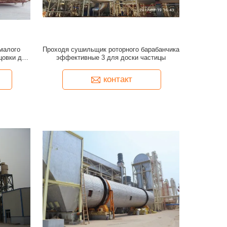
 малого
Проходя сушильщик роторного барабанчика
цовки для
эффективные 3 для доски частицы
клейки
контакт