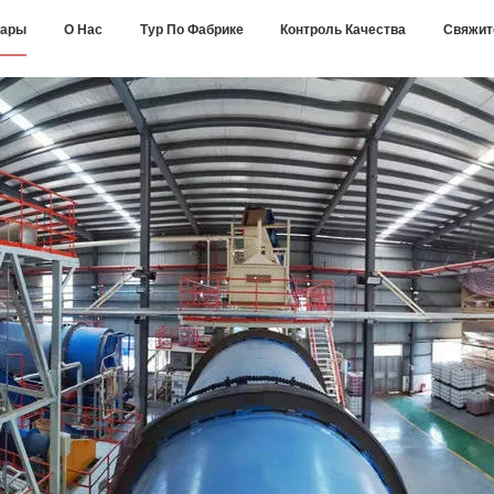
вары
О Нас
Тур По Фабрике
Контроль Качества
Свяжит