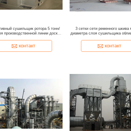
ивный сушильщик ротора 5 тонн/
3 сетки сети ременного шкива
ля производственной линии доски
диаметра слоя сушильщика обли
частицы
производственной линии пере
контакт
контакт