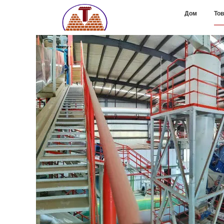
Дом
То