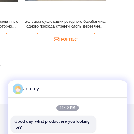
еревянные
Большой сушильщик роторного барабанчика
оторного
одного прохода стренги хлопь деревянных
йки
щепок выхода
контакт
Jeremy
11:12 PM
Good day, what product are you looking 
Написать нам
for?