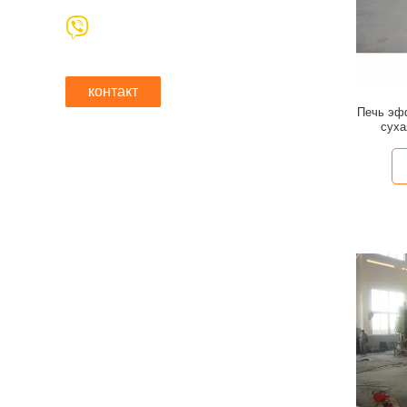
контакт
Печь эф
суха