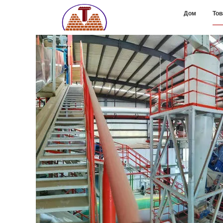
Дом
То