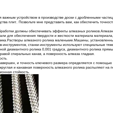
 важным устройством в производстве доски с дробленными част
ства плит.. Позвольте мне представить вам, как обеспечить точно
бработки должны обеспечивать эффекты алмазных роликов.Алмазн
ли для обеспечения твердости и жесткости материала материала, 
лика.Растворы алмазного ролика маленькие.Машины, установленны
в-инструментов, станки-инструменты используют специальные тяж
ной диамантного ролика 0,001 градуса, диамантного ролика прямы
правой спиральных канав, а поверхность алмаза гладкая.
ость.
завершен, и точность ключевого размера определяется с помощью
округлая и канавная поверхность алмазного ролика распыляют на 
ионная стойкость.