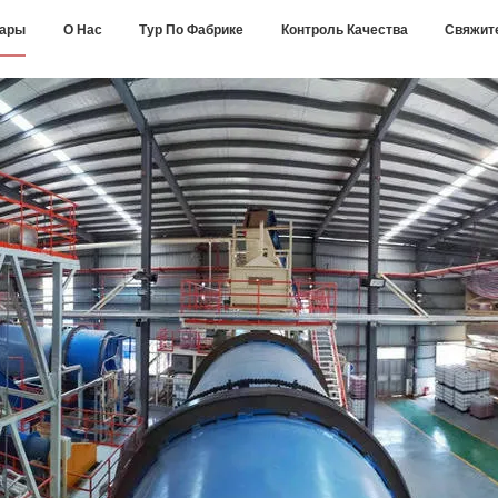
вары
О Нас
Тур По Фабрике
Контроль Качества
Свяжит