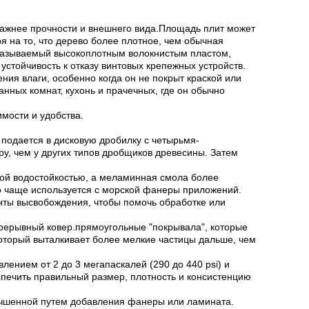
важнее прочности и внешнего вида.Площадь плит может
 на то, что дерево более плотное, чем обычная
 называемый высокоплотным волокнистым пластом,
стойчивость к отказу винтовых крепежных устройств.
ия влаги, особенно когда он не покрыт краской или
анных комнат, кухонь и прачечных, где он обычно
мости и удобства.
подается в дисковую дробилку с четырьмя-
, чем у других типов дробщиков древесины. Затем
кой водостойкостью, а меламинная смола более
 чаще используется с морской фанеры приложений.
енты высвобождения, чтобы помочь обработке или
епрерывный ковер.прямоугольные "покрывала", которые
оторый выталкивает более мелкие частицы дальше, чем
нием от 2 до 3 мегапаскалей (290 до 440 psi) и
еспечить правильный размер, плотность и консистенцию
лучшенной путем добавления фанеры или ламината.