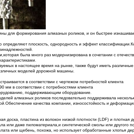
ы для формирования алмазных роликов, и он быстрее изнашиваетс
ую определяют плоскость, однородность и эффект классификации.
ринадлежностей.
и,которая была много раз модернизирована в сочетании с отечес
арактеристиками.
уемых в настоящее время на рынке, также будут иметь различные
азличных моделей дорожной машины.
траивается в соответствии с чертежом потребностей клиента
0 мм в соответствии с потребностями клиента
борудованию, поддерживающим оборудование.
делей алмазных роликов последовательно поддерживала несколько
ной.Обеспечение качества компании, износостойкость и деформац
ная доска, пластина из волокон низкой плотности (LDF) и плотная
ала или даже пиломатериала,и синтетической смолы или другого
 плата или щебень, похожа, но использует обработанные хлопья д