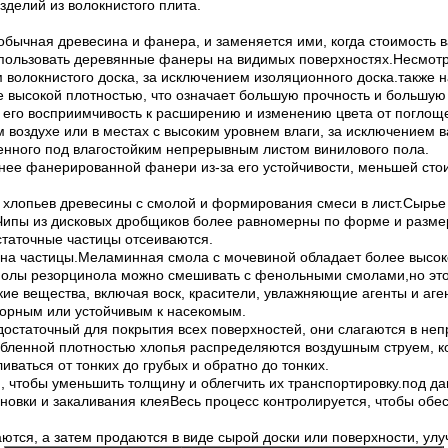
зделий из волокнистого плита.
обычная древесина и фанера, и заменяется ими, когда стоимость 
спользовать деревянные фанеры на видимых поверхностях.Несмотря
м волокнистого доска, за исключением изоляционного доска.также
 высокой плотностью, что означает большую прочность и большую у
его восприимчивость к расширению и изменению цвета от поглощен
 воздухе или в местах с высоким уровнем влаги, за исключением в
енного под влагостойким непрерывным листом винилового пола.
нее фанерированной фанери из-за его устойчивости, меньшей стои
 хлопьев древесины с смолой и формирования смеси в лист.Сырье 
пы из дисковых дробщиков более равномерны по форме и размеру
таточные частицы отсеиваются.
а на частицы.Меламинная смола с мочевиной обладает более высо
молы резорцинола можно смешивать с фенольными смолами,но это
кие вещества, включая воск, красители, увлажняющие агенты и аг
порным или устойчивым к насекомым.
 достаточный для покрытия всех поверхностей, они слагаются в н
рабленной плотностью хлопья распределяются воздушным струем, к
иваться от тонких до грубых и обратно до тонких.
обы уменьшить толщину и облегчить их транспортировку.под давле
тановки и закаливания клеяВесь процесс контролируется, чтобы об
ются, а затем продаются в виде сырой доски или поверхности, у