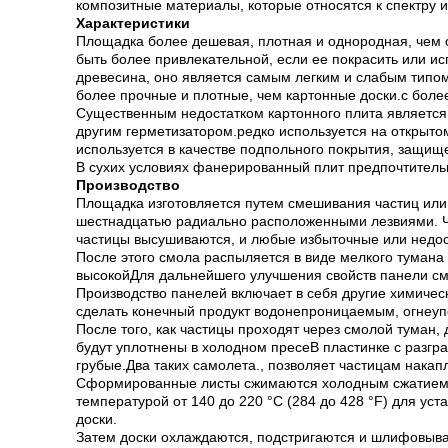
композитные материалы, которые относятся к спектру и
Характеристики
Площадка более дешевая, плотная и однородная, чем 
быть более привлекательной, если ее покрасить или и
древесина, оно является самым легким и слабым типо
более прочные и плотные, чем картонные доски.с более
Существенным недостатком картонного плита является 
другим герметизатором.редко используется на открытом
используется в качестве подпольного покрытия, защищ
В сухих условиях фанерированный плит предпочтитель
Производство
Площадка изготовляется путем смешивания частиц или
шестнадцатью радиально расположенными лезвиями. Чи
частицы высушиваются, и любые избыточные или недос
После этого смола распыляется в виде мелкого туман
высокойДля дальнейшего улучшения свойств панели с
Производство панелей включает в себя другие химичес
сделать конечный продукт водонепроницаемым, огнеу
После того, как частицы проходят через смолой туман,
будут уплотнены в холодном пресеВ пластинке с разг
грубые.Два таких самолета., позволяет частицам накапл
Сформированные листы сжимаются холодным сжатием, чт
температурой от 140 до 220 °C (284 до 428 °F) для ус
доски.
Затем доски охлаждаются, подстригаются и шлифовыва