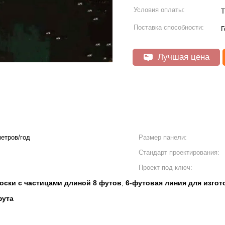
Условия оплаты:
T
Поставка способности:
Г
Лучшая цена
метров/год
Размер панели:
Стандарт проектирования:
Проект под ключ:
оски с частицами длиной 8 футов
6-футовая линия для изго
,
фута