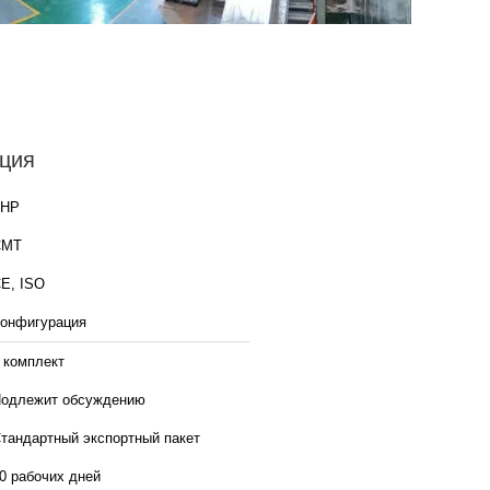
ция
КНР
CMT
E, ISO
онфигурация
 комплект
одлежит обсуждению
тандартный экспортный пакет
0 рабочих дней