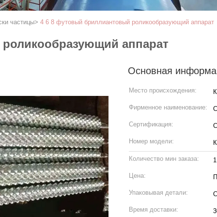
ски частицы
>
4 6 8 футовый бриллиантовый роликообразующий аппарат
 роликообразующий аппарат
Основная информа
Место происхождения:
Фирменное наименование:
Сертификация:
C
Номер модели:
К
Количество мин заказа:
1
Цена:
П
Упаковывая детали:
С
Время доставки:
3