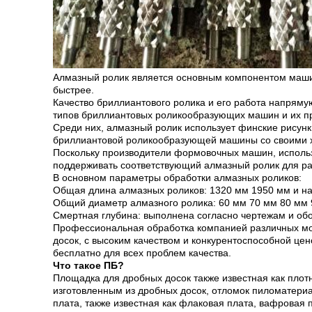
Алмазный ролик является основным компонентом машин
быстрее.
Качество бриллиантового ролика и его работа напрям
типов бриллиантовых роликообразующих машин и их п
Среди них, алмазный ролик использует финские рисунк
бриллиантовой роликообразующей машины со своими х
Поскольку производители формовочных машин, использ
поддерживать соответствующий алмазный ролик для р
В основном параметры обработки алмазных роликов:
Общая длина алмазных роликов: 1320 мм 1950 мм и нас
Общий диаметр алмазного ролика: 60 мм 70 мм 80 мм 9
Смертная глубина: выполнена согласно чертежам и о
Профессиональная обработка компанией различных мо
досок, с высоким качеством и конкурентоспособной це
бесплатно для всех проблем качества.
Что такое ПБ?
Площадка для дробных досок также известная как плот
изготовленным из дробных досок, отломок пиломатери
плата, также известная как флаковая плата, вафровая