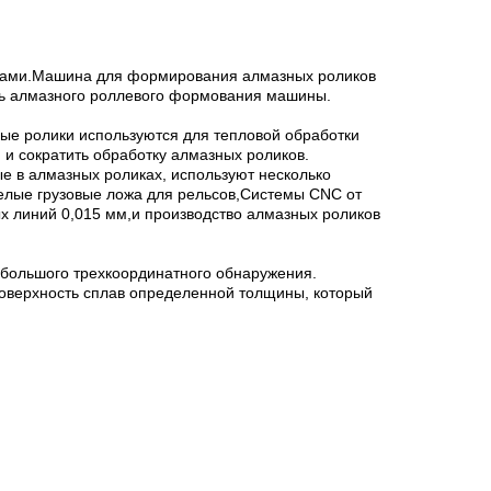
ицами.Машина для формирования алмазных роликов
сть алмазного роллевого формования машины.
ые ролики используются для тепловой обработки
и сократить обработку алмазных роликов.
е в алмазных роликах, используют несколько
елые грузовые ложа для рельсов,Системы CNC от
х линий 0,015 мм,и производство алмазных роликов
 большого трехкоординатного обнаружения.
поверхность сплав определенной толщины, который