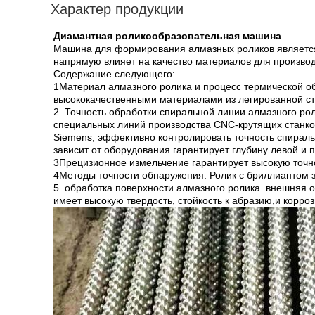
Характер продукции
Диамантная роликообразовательная машина
Машина для формирования алмазных роликов является
напрямую влияет на качество материалов для производ
Содержание следующего:
1Материал алмазного ролика и процесс термической о
высококачественными материалами из легированной ста
2. Точность обработки спиральной линии алмазного ро
специальных линий производства CNC-крутящих станко
Siemens, эффективно контролировать точность спираль
зависит от оборудования гарантирует глубину левой и 
3Прецизионное измельчение гарантирует высокую точн
4Методы точности обнаружения. Ролик с бриллиантом 
5. обработка поверхности алмазного ролика. внешняя 
имеет высокую твердость, стойкость к абразию,и корроз