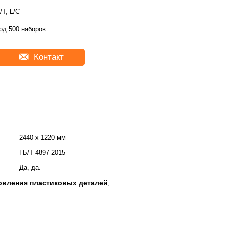
/T, L/C
од 500 наборов
Контакт
2440 х 1220 мм
ГБ/Т 4897-2015
Да, да.
товления пластиковых деталей
,