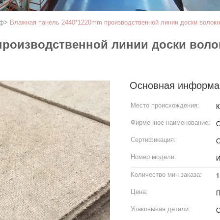
дф
>
Влажная панель 2440*1220mm производственной линии доски волокна 
производственной линии доски воло
Основная информа
Место происхождения:
К
Фирменное наименование:
Сертификация:
C
Номер модели:
И
Количество мин заказа:
1
Цена:
П
Упаковывая детали:
С