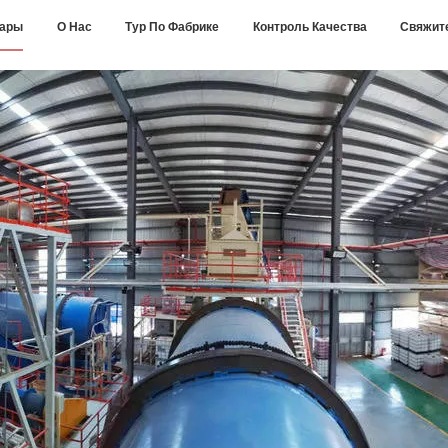
вары
О Нас
Тур По Фабрике
Контроль Качества
Свяжит