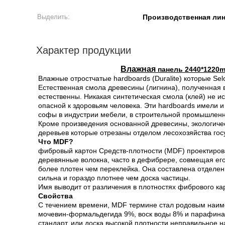
Выделить:
Производственная лин
Характер продукции
Влажная
панель 2440*1220
Влажные отростчатые hardboards (Duralite) которые Sel
Естественная смола древесины (лигнина), полученная 
естественны. Никакая синтетическая смола (клей) не ис
опасной к здоровьям человека. Эти hardboards имели 
софы в индустрии мебели, в строительной промышленн
Кроме произведения основанной древесины, экологичес
деревьев которые отрезаны отделом лесохозяйства гос
Что MDF?
фибровый картон Средств-плотности (MDF) проектиров
деревянные волокна, часто в дефибрере, совмещая ег
более плотен чем переклейка. Она составлена отделен
сильна и гораздо плотнее чем доска частицы.
Имя выводит от различения в плотностях фибрового кар
Свойства
С течением времени, MDF термине стал родовым наиме
мочевин-формальдегида 9%, воск воды 8% и парафина 1% 
стандарт, или доска высокой плотности неправильное н