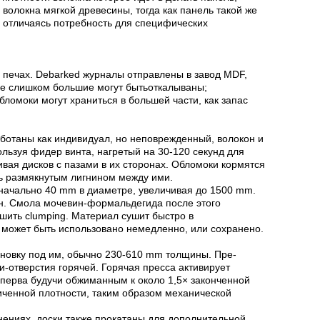
волокна мягкой древесины, тогда как панель такой же
м отличаясь потребность для специфических
х печах. Debarked журналы отправлены в завод MDF,
рые слишком большие могут бытьоткалываны;
ломоки могут храниться в большей части, как запас
аботаны как индивидуал, но неповрежденный, волокон и
льзуя фидер винта, нагретый на 30-120 секунд для
ивая дисков с пазами в их сторонах. Обломоки кормятся
ть размякнутым лигнином между ими.
воначально 40 mm в диаметре, увеличивая до 1500 mm.
он. Смола мочевин-формальдегида после этого
шить clumping. Материал сушит быстро в
о может быть использовано немедленно, или сохранено.
циновку под им, обычно 230-610 mm толщины. Пре-
-отверстия горячей. Горячая пресса активирует
сперва будучи обжиманным к около 1,5× законченной
личенной плотности, таким образом механической
нениях, доски также прокатаны для дополнительной