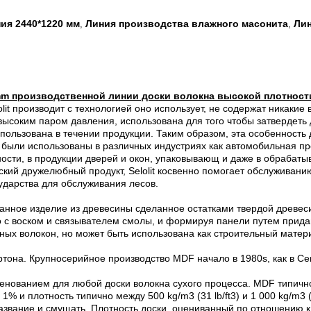
ия 2440*1220 мм
Линия производства влажного масонита
Лин
,
,
mm производственной линии доски волокна высокой плотност
olit производит с технологией оно использует, не содержат никаки
высоким паром давления, использована для того чтобы затвердеть
пользована в течении продукции. Таким образом, эта особенность д
и были использованы в различных индустриях как автомобильная п
ости, в продукции дверей и окон, упаковывающ и даже в обраба
кий дружелюбный продукт, Selolit косвенно помогает обслуживани
ударства для обслуживания лесов.
анное изделие из древесины сделанное остатками твердой древес
о с воском и связывателем смолы, и формируя панели путем прид
ных волокон, но может быть использована как строительный мате
тона. Крупносерийное производство MDF начало в 1980s, как в Сев
нованием для любой доски волокна сухого процесса. MDF типично
и плотность типично между 500 kg/m3 (31 lb/ft3) и 1 000 kg/m3 (62
азвание и смущать. Плотность доски, оцениванный по отношению к 