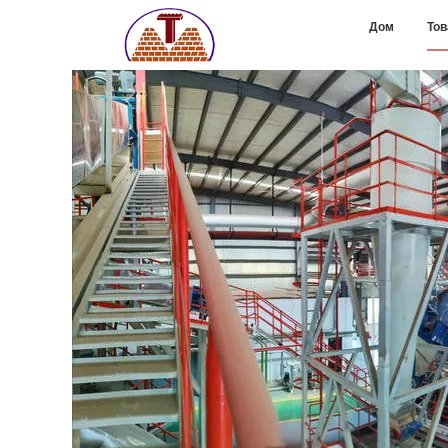
Дом
То