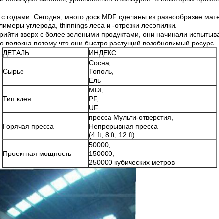
с годами. Сегодня, много доск MDF сделаны из разнообразие мате
имеры углерода, thinnings леса и -отрезки лесопилки.
 прийти вверх с более зелеными продуктами, они начинали испытыв
е волокна потому что они быстро растущий возобновимый ресурс.
ДЕТАЛЬ
ИНДЕКС
Сосна,
Сырье
Тополь,
Ель
MDI,
Тип клея
PF,
UF
пресса Мульти-отверстия,
Горячая пресса
Непрерывная пресса
(4 ft, 8 ft, 12 ft)
50000,
Проектная мощность
150000,
250000 кубических метров