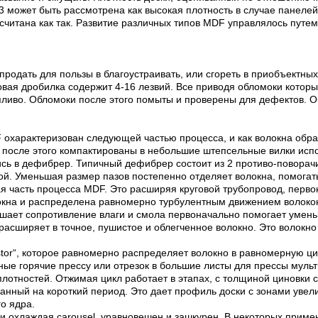
 может быть рассмотрена как высокая плотность в случае панелей 
считана как так. Развитие различных типов MDF управлялось путе
родать для пользы в благоустраивать, или сгореть в приобъектны
ковая дробилка содержит 4-16 лезвий. Все приводя обломоки кото
пливо. Обломоки после этого помыты и проверены для дефектов. Об
F охарактеризован следующей частью процесса, и как волокна обр
и после этого компактированы в небольшие штепсельные вилки испо
лись в дефибрер. Типичный дефибрер состоит из 2 противо-поворач
ой. Уменьшая размер пазов постепенно отделяет волокна, помога
ная часть процесса MDF. Это расширяя круговой трубопровод, пер
олокна и распределена равномерно турбулентным движением волок
чшает сопротивление влаги и смола первоначально помогает умень
 расширяет в точное, пушистое и облегченное волокно. Это волокн
istor“, которое равномерно распределяет волокно в равномерную 
ые горячие прессу или отрезок в большие листы для прессы мульти
плотностей. Отжимая цикл работает в этапах, с толщиной циновки 
жанный на короткий период. Это дает профиль доски с зонами уве
о ядра.
 охлаждая carousel, уравновешен и зашкурен. В некоторых приме