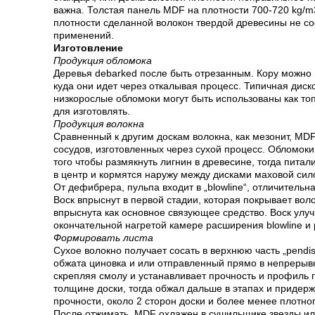
важна. Толстая панель MDF на плотности 700-720 kg/m3
плотности сделанной волокон твердой древесины не со
применений.
Изготовление
Продукция обломока
Деревья debarked после быть отрезанным. Кору можно п
куда они идет через откалывая процесс. Типичная дис
низкорослые обломоки могут быть использованы как то
для изготовлять.
Продукция волокна
Сравненный к другим доскам волокна, как мезонит, MD
сосудов, изготовленных через сухой процесс. Обломок
того чтобы размякнуть лигнин в древесине, тогда пита
в центр и кормятся наружу между дисками маховой сил
От дефибрера, пульпа входит в „blowline“, отличитель
Воск впрыснут в первой стадии, которая покрывает в
впрыснута как основное связующее средство. Воск улу
окончательной нагретой камере расширения blowline и
Формировать листа
Сухое волокно получает сосать в верхнюю часть „pend
обжата циновка и или отправленный прямо в непрерывн
скрепляя смолу и устанавливает прочность и профиль 
толщине доски, тогда обжал дальше в этапах и придер
прочности, около 2 сторон доски и более менее плотног
После отжимать, MDF охлажен в сушильщике звезды или