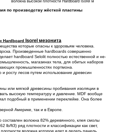
волокна высокой плотности Hardboard Isorel м
ия по производству жёсткой пластины
Isorel мезонита
и Hardboard
е вещества которые опасны к здоровьям человека.
 доска. Произведенные hardboards совершенно
елает hardboard Selolit полностью естественной и не-
ромышленность, магазинах тела, для обитых наборов
тывающих промышленностях портмона.
ю и росту лесов путем использование древесин
ины или мягкой древесины пробивания изоляции в
авать высокую температуру и давление. MDF вообще
риал подобный в применении переклейке. Она более
ерной Америке, так и в Европе.
 составлен волокна 82% деревянного, клея смолы
 lb/ft3) ряд плотности и классификации как свет,
плотности волокна которое идет в делать панель,