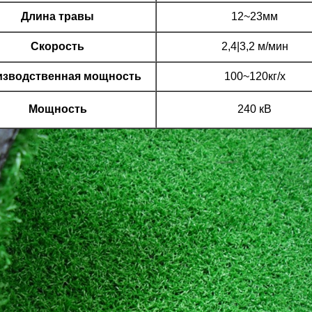
Длина травы
12~23мм
Скорость
2,4|3,2 м/мин
изводственная мощность
100~120кг/х
Мощность
240 кВ