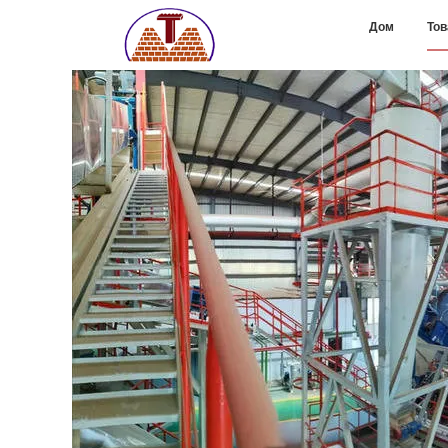
Дом
То