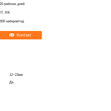
20 рабочих дней
/Т, Л/К
000 наборов/год
Контакт
12~23мм
Да