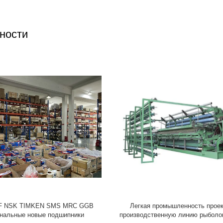
ности
производственная линия ровинцы
Линия серийного производства
яжи/стеклоткани волокна рыскать
стекла SGS 600BPH выгод