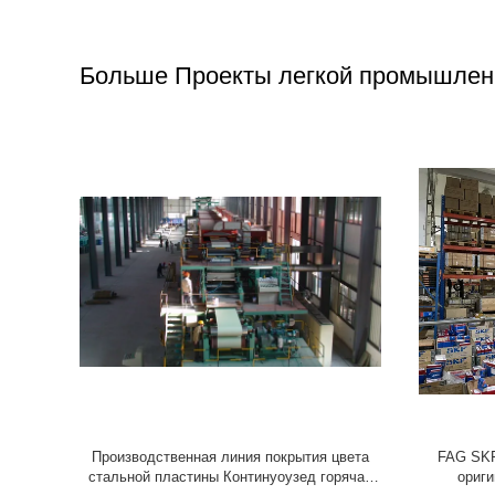
Больше Проекты легкой промышлен
 штранг-
Полностью готовая производственная линия
Стекло - 
ПЭ пенясь
плиты батареи 28m/Min
стренги пр