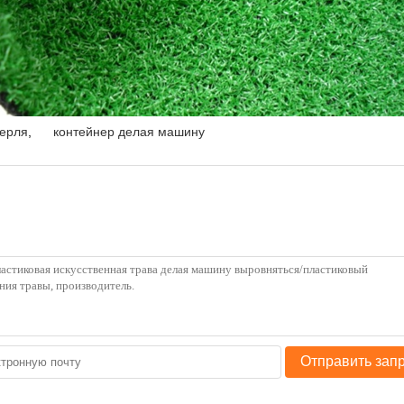
ерля
,
контейнер делая машину
Отправить зап