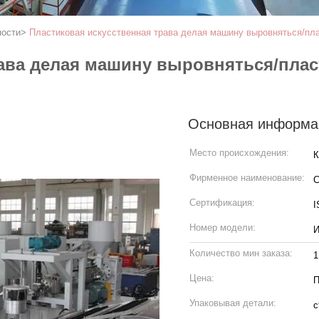
ности
>
Пластиковая искусственная трава делая машину выровняться/пл
рава делая машину выровняться/пла
Основная информа
Место происхождения:
К
Фирменное наименование:
Сертификация:
I
Номер модели:
И
Количество мин заказа:
1
Цена:
П
Упаковывая детали:
с