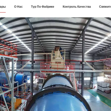
вары
О Нас
Тур По Фабрике
Контроль Качества
Свяжит