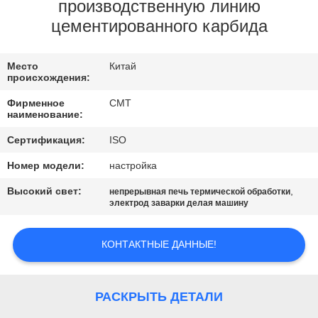
КОНТРОЛЬ
производственную линию
цементированного карбида
КАЧЕСТВА
Место
Китай
СВЯЖИТЕСЬ
происхождения:
С
Фирменное
CMT
наименование:
НАМИ
Сертификация:
ISO
БЛОГ
Номер модели:
настройка
Высокий свет:
,
непрерывная печь термической обработки
электрод заварки делая машину
СДЕЛАТЬ
ЗАПРОС
КОНТАКТНЫЕ ДАННЫЕ!
КАРТА
РАСКРЫТЬ ДЕТАЛИ
САЙТА