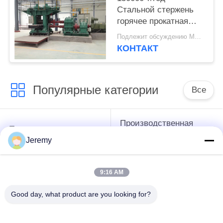
Стальной стержень
горячее прокатная
машина /
Подлежит обсуждению MOQ:1 набор
Производственная
КОНТАКТ
линия
Популярные категории
Все
Производственная
Производственная
линия доски
линия ОСБ
Jeremy
частицы
9:16 AM
производственная
Бумажные проекты
линия мдф
инженерства
Good day, what product are you looking for?
Энергетическая
Проекты