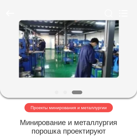
SUZHOU
CMT
ENGINEERING
CO.,
LTD..
All
Rights
Reserved.
ДОМ
ТОВАРЫ
О
НАС
ТУР
ПО
Проекты минирования и металлургии
ФАБРИКЕ
Минирование и металлургия
порошка проектируют