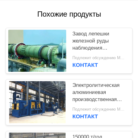
PRIVACY
Похожие продукты
POLICY
Завод лепешки
железной руды
наблюдения
3000000T/Year с
Подлежит обсуждению MOQ:1 набор
консультативными
КОНТАКТ
службами
Электролитическая
алюминиевая
производственная
линия сборочного
Подлежит обсуждению MOQ:1 НАБОР
оборудования Rodding
КОНТАКТ
анода
150000 т/год