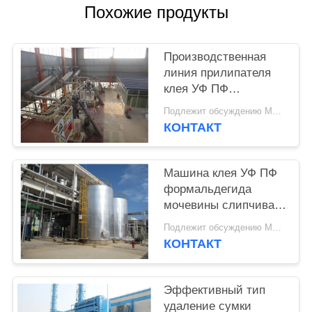
Похожие продукты
PRIVACY
POLICY
Производственная
линия прилипателя
клея УФ ПФ
формальдегида
Подлежит обсуждению MOQ:1 комплект
фенола
КОНТАКТ
формальдегида
мочевины
Машина клея УФ ПФ
формальдегида
мочевины слипчивая
делая основанная на
Подлежит обсуждению MOQ:1 комплект
Древесин панель
КОНТАКТ
Эффективный тип
удаление сумки