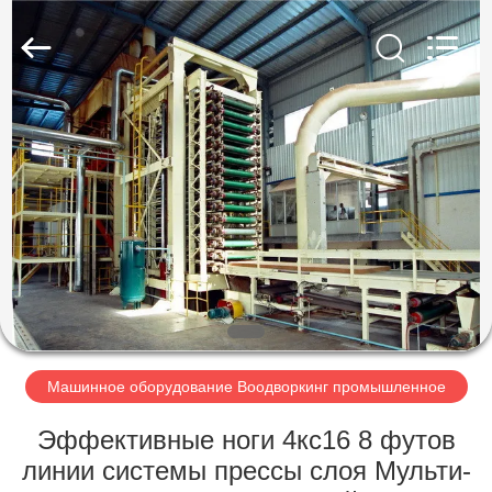
SUZHOU
CMT
ENGINEERING
CO.,
LTD..
All
Rights
Reserved.
ДОМ
ТОВАРЫ
О
НАС
ТУР
ПО
Машинное оборудование Воодворкинг промышленное
ФАБРИКЕ
Эффективные ноги 4кс16 8 футов
линии системы прессы слоя Мульти-