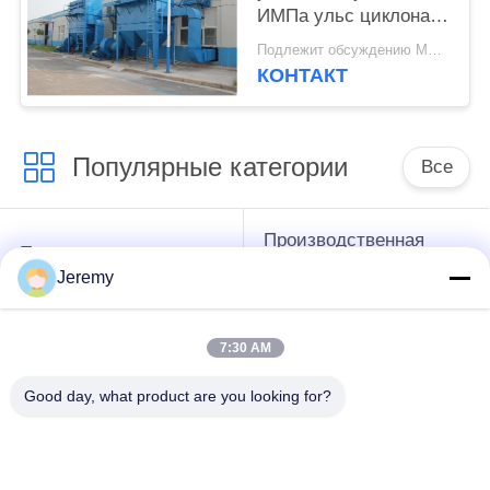
ИМПа ульс циклона
фильтра сборника
Подлежит обсуждению MOQ:1 комплект
пыли
КОНТАКТ
Популярные категории
Все
Производственная
Производственная
линия доски
линия ОСБ
Jeremy
частицы
7:30 AM
производственная
Бумажные проекты
линия мдф
инженерства
Good day, what product are you looking for?
Энергетическая
Проекты
установка
строительных