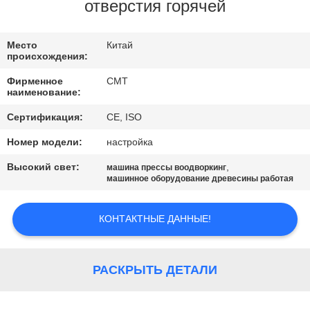
КОНТРОЛЬ
отверстия горячей
КАЧЕСТВА
Место
Китай
происхождения:
СВЯЖИТЕСЬ
Фирменное
CMT
С
наименование:
НАМИ
Сертификация:
CE, ISO
Номер модели:
настройка
БЛОГ
Высокий свет:
,
машина прессы воодворкинг
машинное оборудование древесины работая
СДЕЛАТЬ
КОНТАКТНЫЕ ДАННЫЕ!
ЗАПРОС
КАРТА
РАСКРЫТЬ ДЕТАЛИ
САЙТА