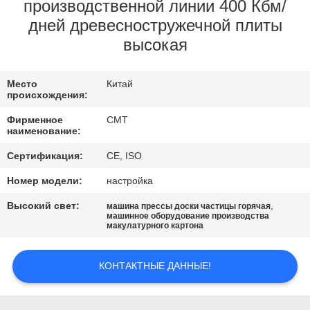
КОНТРОЛЬ
производственной линии 400 Кбм/
дней древесностружечной плиты
КАЧЕСТВА
высокая
СВЯЖИТЕСЬ
Место
Китай
С
происхождения:
НАМИ
Фирменное
CMT
наименование:
БЛОГ
Сертификация:
CE, ISO
Номер модели:
настройка
СДЕЛАТЬ
Высокий свет:
,
машина прессы доски частицы горячая
машинное оборудование производства
ЗАПРОС
макулатурного картона
КАРТА
КОНТАКТНЫЕ ДАННЫЕ!
САЙТА