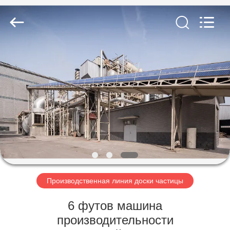
SUZHOU
CMT
ENGINEERING
CO.,
LTD..
All
Rights
Reserved.
ДОМ
ТОВАРЫ
О
НАС
ТУР
ПО
Производственная линия доски частицы
ФАБРИКЕ
6 футов машина
производительности