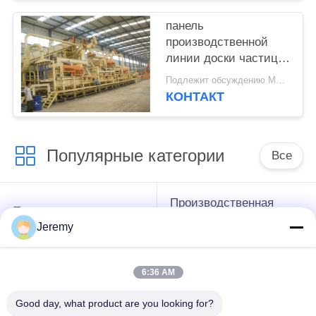
панель
производственной
линии доски частицы
60000КБМ 2440 кс
Подлежит обсуждению MOQ:1 комплект
1220 ММ
КОНТАКТ
Популярные категории
Все
Производственная
Производственная
линия доски
линия ОСБ
Jeremy
частицы
6:36 AM
производственная
Бумажные проекты
линия мдф
инженерства
Good day, what product are you looking for?