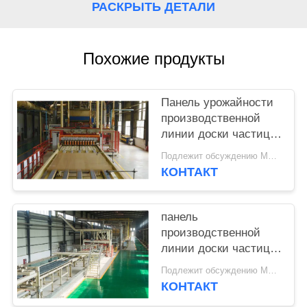
РАСКРЫТЬ ДЕТАЛИ
PRIVACY
POLICY
Похожие продукты
Панель урожайности
производственной
линии доски частицы
соломы риса высокая
Подлежит обсуждению MOQ:1 комплект
2440 кс 1220 ММ
КОНТАКТ
панель
производственной
линии доски частицы
50000кбм 2440 кс
Подлежит обсуждению MOQ:1 комплект
1220 мм
КОНТАКТ